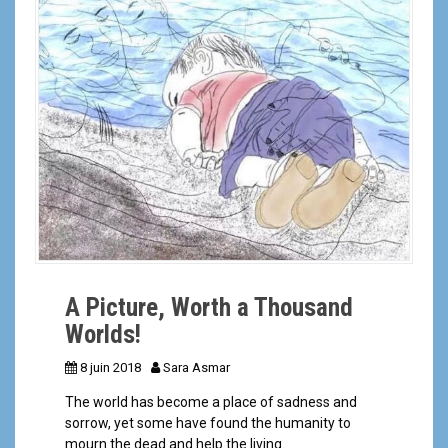
a
l
A Picture, Worth a Thousand
Worlds!
8 juin 2018
Sara Asmar
The world has become a place of sadness and
sorrow, yet some have found the humanity to
mourn the dead and help the living…