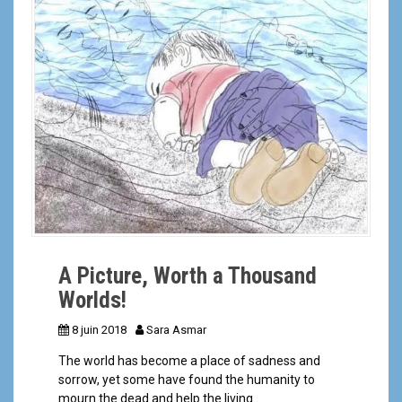
a
l
A Picture, Worth a Thousand
Worlds!
8 juin 2018
Sara Asmar
The world has become a place of sadness and
sorrow, yet some have found the humanity to
mourn the dead and help the living…