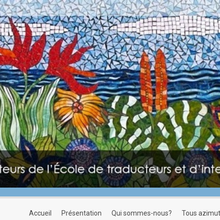
accueil
présentation
qui sommes-nous?
tous azimu