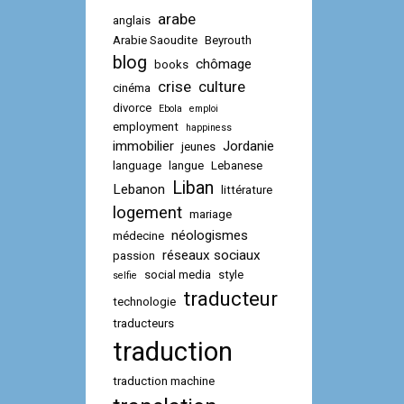
arabe
anglais
Arabie Saoudite
Beyrouth
blog
chômage
books
crise
culture
cinéma
divorce
Ebola
emploi
employment
happiness
immobilier
Jordanie
jeunes
language
langue
Lebanese
Liban
Lebanon
littérature
logement
mariage
néologismes
médecine
réseaux sociaux
passion
social media
style
selfie
traducteur
technologie
traducteurs
traduction
traduction machine