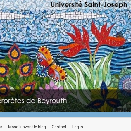
ts
mosaïk avant le blog
contact
log in