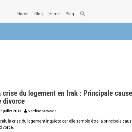
home
blog
home
blog
 crise du logement en Irak : Principale caus
e divorce
5 juillet 2013
Nardine Suwaida
Irak, la crise du logement inquiète car elle semble être la principale cau
divorce.