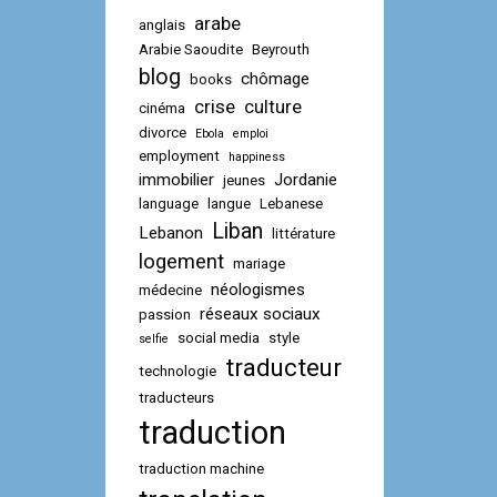
arabe
anglais
Arabie Saoudite
Beyrouth
blog
chômage
books
crise
culture
cinéma
divorce
Ebola
emploi
employment
happiness
immobilier
Jordanie
jeunes
language
langue
Lebanese
Liban
Lebanon
littérature
logement
mariage
néologismes
médecine
réseaux sociaux
passion
social media
style
selfie
traducteur
technologie
traducteurs
traduction
traduction machine