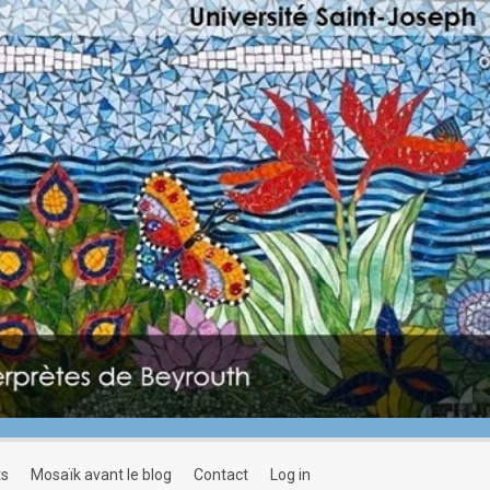
ts
mosaïk avant le blog
contact
log in