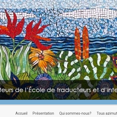
accueil
présentation
qui sommes-nous?
tous azimu