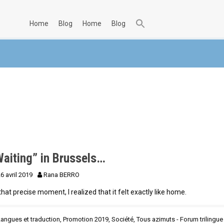
home
blog
home
blog
Waiting” in Brussels…
6 avril 2019
Rana BERRO
that precise moment, I realized that it felt exactly like home.
Langues et traduction
,
Promotion 2019
,
Société
,
Tous azimuts - Forum trilingue