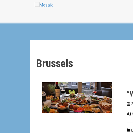
a
n
l
Brussels
“
2
At 