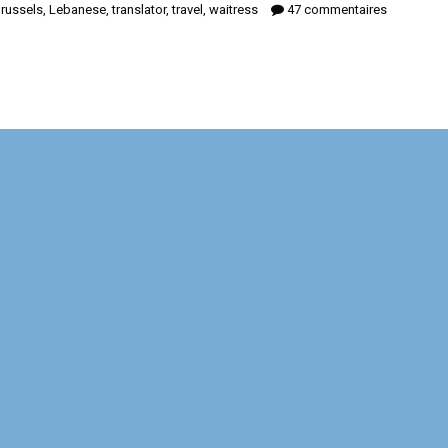
russels
,
Lebanese
,
translator
,
travel
,
waitress
47 commentaires