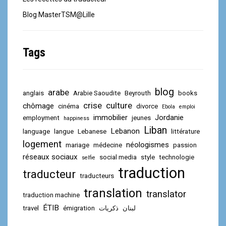
Blog MasterTSM@Lille
Tags
blog
arabe
anglais
Arabie Saoudite
Beyrouth
books
crise
culture
chômage
cinéma
divorce
Ebola
emploi
immobilier
Jordanie
employment
jeunes
happiness
Liban
Lebanon
language
langue
Lebanese
littérature
logement
néologismes
mariage
médecine
passion
réseaux sociaux
social media
style
technologie
selfie
traduction
traducteur
traducteurs
translation
translator
traduction machine
ÉTIB
travel
émigration
ذكريات
لبنان