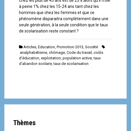
chez les plus de 45 ans est de 25% alors qu’il frôle
à peine 1% chez les 15-24 ans tant chez les
hommes que chez les femmes et que ce
phénomène disparaitra complètement dans une
seule génération, à la seule condition que le taux
de scolarisation reste constant ?
Articles
,
Education
,
Promotion 2013
,
Société
analphabétisme
,
chômage
,
Code du travail
,
coûts
d’éducation
,
exploitation
,
population active
,
taux
d’abandon scolaire
,
taux de scolarisation
Thèmes