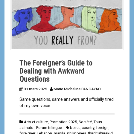
a
l
The Foreigner’s Guide to
Dealing with Awkward
Questions
31 mars 2025
Marie Micheline PANGAYAO
Same questions, same answers and officially tired
of my own voice.
Arts et culture
,
Promotion 2025
,
Société
,
Tous
azimuts - Forum trilingue
beirut
,
country
,
foreign
,
foreigner
,
Lebanon
,
manila
,
philippines
,
thirdculturekid