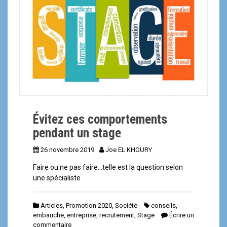
a
l
Évitez ces comportements
pendant un stage
26 novembre 2019
Joe EL KHOURY
Faire ou ne pas faire…telle est la question selon
une spécialiste
Articles
,
Promotion 2020
,
Société
conseils
,
embauche
,
entreprise
,
recrutement
,
Stage
Écrire un
commentaire