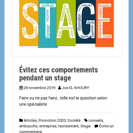
a
l
Évitez ces comportements
pendant un stage
26 novembre 2019
Joe EL KHOURY
Faire ou ne pas faire…telle est la question selon
une spécialiste
Articles
,
Promotion 2020
,
Société
conseils
,
embauche
,
entreprise
,
recrutement
,
Stage
Écrire un
commentaire