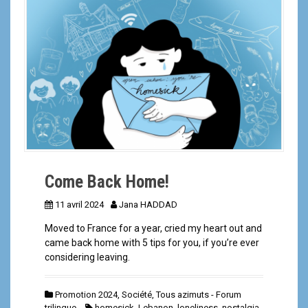
a
l
Come Back Home!
11 avril 2024
Jana HADDAD
Moved to France for a year, cried my heart out and
came back home with 5 tips for you, if you’re ever
considering leaving.
Promotion 2024
,
Société
,
Tous azimuts - Forum
trilingue
homesick
,
Lebanon
,
loneliness
,
nostalgia
,