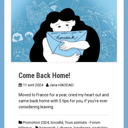
a
l
Come Back Home!
11 avril 2024
Jana HADDAD
Moved to France for a year, cried my heart out and
came back home with 5 tips for you, if you’re ever
considering leaving.
Promotion 2024
,
Société
,
Tous azimuts - Forum
trilingue
homesick
,
Lebanon
,
loneliness
,
nostalgia
,