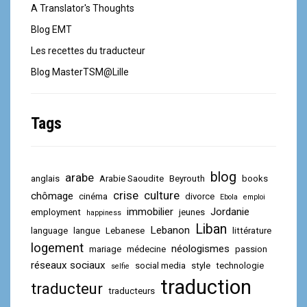
A Translator's Thoughts
Blog EMT
Les recettes du traducteur
Blog MasterTSM@Lille
Tags
blog
arabe
anglais
Arabie Saoudite
Beyrouth
books
crise
culture
chômage
cinéma
divorce
Ebola
emploi
immobilier
Jordanie
employment
jeunes
happiness
Liban
Lebanon
language
langue
Lebanese
littérature
logement
néologismes
mariage
médecine
passion
réseaux sociaux
social media
style
technologie
selfie
traduction
traducteur
traducteurs