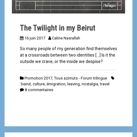
The Twilight in my Beirut
16 juin 2017
Caline Nasrallah
So many people of my generation find themselves
at a crossroads between two identities […] Is it the
outside we crave, or the inside we despise?
Promotion 2017
,
Tous azimuts - Forum trilingue
beirut
,
culture
,
émigration
,
leaving
,
nostalgia
,
travel
8 commentaires