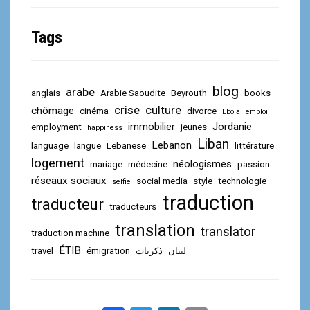
Tags
blog
arabe
anglais
Arabie Saoudite
Beyrouth
books
crise
culture
chômage
cinéma
divorce
Ebola
emploi
immobilier
Jordanie
employment
jeunes
happiness
Liban
Lebanon
language
langue
Lebanese
littérature
logement
néologismes
mariage
médecine
passion
réseaux sociaux
social media
style
technologie
selfie
traduction
traducteur
traducteurs
translation
translator
traduction machine
ÉTIB
travel
émigration
ذكريات
لبنان