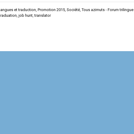
Langues et traduction
,
Promotion 2015
,
Société
,
Tous azimuts - Forum trilingue
raduation
,
job hunt
,
translator