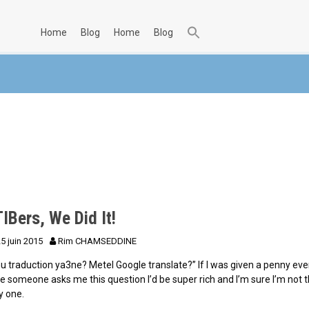
home
blog
home
blog
IBers, We Did It!
25 juin 2015
Rim CHAMSEDDINE
u traduction ya3ne? Metel Google translate?” If I was given a penny eve
e someone asks me this question I’d be super rich and I’m sure I’m not 
y one.