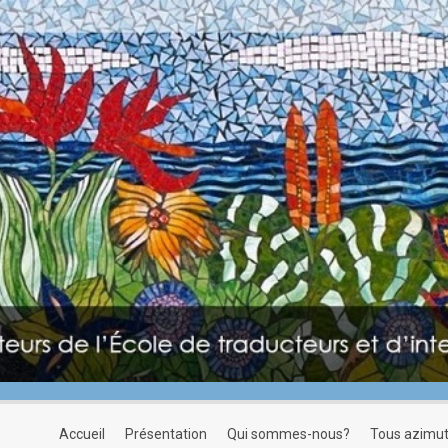
accueil
présentation
qui sommes-nous?
tous azimu