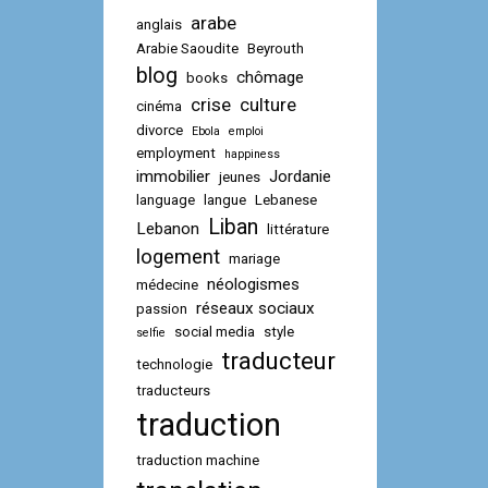
arabe
anglais
Arabie Saoudite
Beyrouth
blog
chômage
books
crise
culture
cinéma
divorce
Ebola
emploi
employment
happiness
immobilier
Jordanie
jeunes
language
langue
Lebanese
Liban
Lebanon
littérature
logement
mariage
néologismes
médecine
réseaux sociaux
passion
social media
style
selfie
traducteur
technologie
traducteurs
traduction
traduction machine