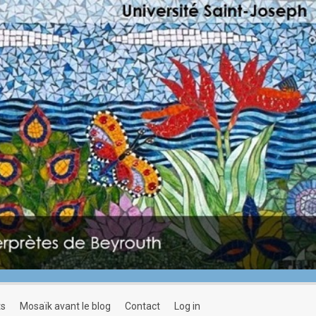
ts
mosaïk avant le blog
contact
log in