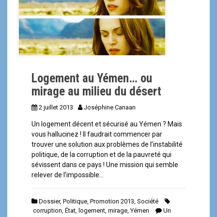
a
l
Logement au Yémen… ou
mirage au milieu du désert
2 juillet 2013
Joséphine Canaan
Un logement décent et sécurisé au Yémen ? Mais
vous hallucinez ! Il faudrait commencer par
trouver une solution aux problèmes de l’instabilité
politique, de la corruption et de la pauvreté qui
sévissent dans ce pays ! Une mission qui semble
relever de l’impossible…
Dossier
,
Politique
,
Promotion 2013
,
Société
corruption
,
État
,
logement
,
mirage
,
Yémen
Un