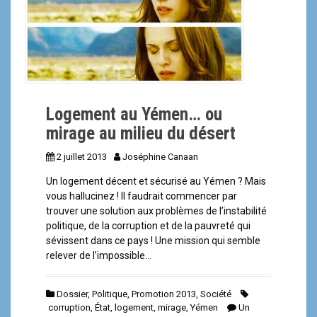
a
l
Logement au Yémen… ou
mirage au milieu du désert
2 juillet 2013
Joséphine Canaan
Un logement décent et sécurisé au Yémen ? Mais
vous hallucinez ! Il faudrait commencer par
trouver une solution aux problèmes de l’instabilité
politique, de la corruption et de la pauvreté qui
sévissent dans ce pays ! Une mission qui semble
relever de l’impossible…
Dossier
,
Politique
,
Promotion 2013
,
Société
corruption
,
État
,
logement
,
mirage
,
Yémen
Un