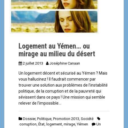
a
l
Logement au Yémen… ou
mirage au milieu du désert
2 juillet 2013
Joséphine Canaan
Un logement décent et sécurisé au Yémen ? Mais
vous hallucinez ! Il faudrait commencer par
trouver une solution aux problèmes de l’instabilité
politique, de la corruption et de la pauvreté qui
sévissent dans ce pays ! Une mission qui semble
relever de l’impossible…
Dossier
,
Politique
,
Promotion 2013
,
Société
corruption
,
État
,
logement
,
mirage
,
Yémen
Un