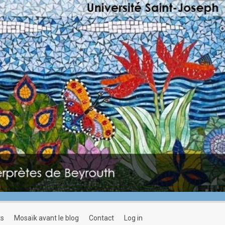
ts
mosaïk avant le blog
contact
log in