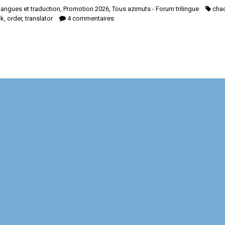
Langues et traduction
,
Promotion 2026
,
Tous azimuts - Forum trilingue
cha
sk
,
order
,
translator
4 commentaires