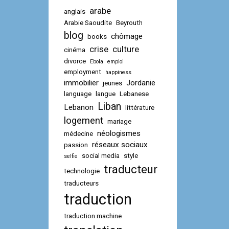
arabe
anglais
Arabie Saoudite
Beyrouth
blog
chômage
books
crise
culture
cinéma
divorce
Ebola
emploi
employment
happiness
immobilier
Jordanie
jeunes
language
langue
Lebanese
Liban
Lebanon
littérature
logement
mariage
néologismes
médecine
réseaux sociaux
passion
social media
style
selfie
traducteur
technologie
traducteurs
traduction
traduction machine