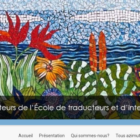
accueil
présentation
qui sommes-nous?
tous azimu