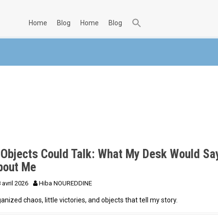
home
blog
home
blog
f Objects Could Talk: What My Desk Would Sa
bout Me
 avril 2026
Hiba NOUREDDINE
anized chaos, little victories, and objects that tell my story.