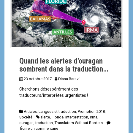
a
l
Quand les alertes d’ouragan
sombrent dans la traduction…
23 octobre 2017
Diana Barazi
Cherchons désespérément des
traducteurs/interprètes urgentistes !
Articles
,
Langues et traduction
,
Promotion 2018
,
Société
alerte
,
Floride
,
interpretation
,
Irma
,
ouragan
,
traduction
,
Translators Without Borders
Écrire un commentaire