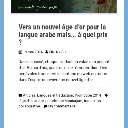
a
l
Vers un nouvel âge d’or pour la
langue arabe mais… à quel prix
?
19 mai 2014
CINIA USJ
Dans le passé, chaque traduction valait son pesant
d’or. Aujourd’hui, pas d’or, ni de rémunération. Des
bénévoles traduisent le contenu du web en arabe
dans l’espoir de revivre un nouvel âge d’or…
Articles
,
Langues et traduction
,
Promotion 2014
âge d’or
,
arabe
,
plateforme Moutarjam
,
traduction
collaborative
Un commentaire