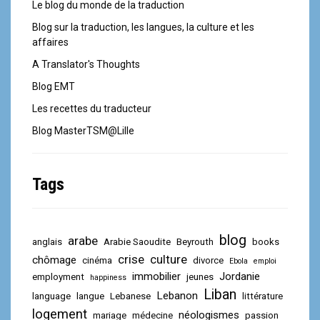
Le blog du monde de la traduction
Blog sur la traduction, les langues, la culture et les
affaires
A Translator's Thoughts
Blog EMT
Les recettes du traducteur
Blog MasterTSM@Lille
Tags
blog
arabe
anglais
Arabie Saoudite
Beyrouth
books
crise
culture
chômage
cinéma
divorce
Ebola
emploi
immobilier
Jordanie
employment
jeunes
happiness
Liban
Lebanon
language
langue
Lebanese
littérature
logement
néologismes
mariage
médecine
passion