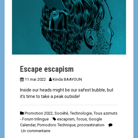
a
l
Escape escapism
11 mai 2022
Kinda BAAYOUN
Inside our heads might be our safest bubble, but
it’s time to take a peak outside!
Promotion 2022
,
Société
,
Technologie
,
Tous azimuts
- Forum trilingue
escapism
,
focus
,
Google
Calendar
,
Pomodoro Technique
,
procrastination
Un commentaire