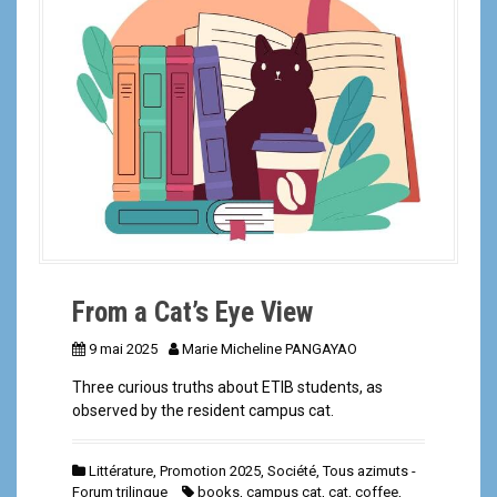
a
l
From a Cat’s Eye View
9 mai 2025
Marie Micheline PANGAYAO
Three curious truths about ETIB students, as
observed by the resident campus cat.
Littérature
,
Promotion 2025
,
Société
,
Tous azimuts -
Forum trilingue
books
,
campus cat
,
cat
,
coffee
,