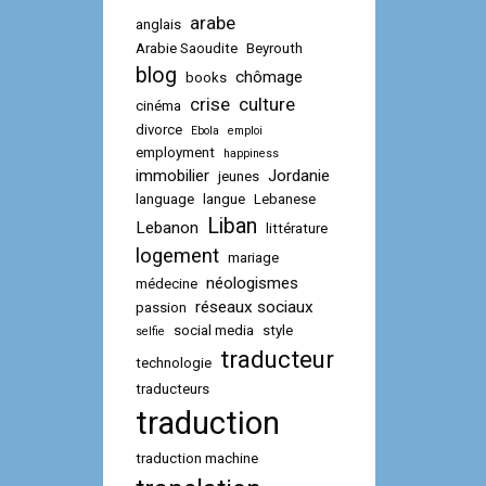
arabe
anglais
Arabie Saoudite
Beyrouth
blog
chômage
books
crise
culture
cinéma
divorce
Ebola
emploi
employment
happiness
immobilier
Jordanie
jeunes
language
langue
Lebanese
Liban
Lebanon
littérature
logement
mariage
néologismes
médecine
réseaux sociaux
passion
social media
style
selfie
traducteur
technologie
traducteurs
traduction
traduction machine