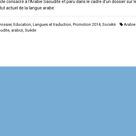
icle consacré à l’Arabie Saoudite et paru dans le cadre d’un dossier sur l
tut actuel de la langue arabe.
Dossier
,
Education
,
Langues et traduction
,
Promotion 2014
,
Société
Arabie
udite
,
arabizi
,
Suède