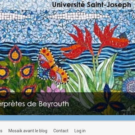
ts
mosaïk avant le blog
contact
log in