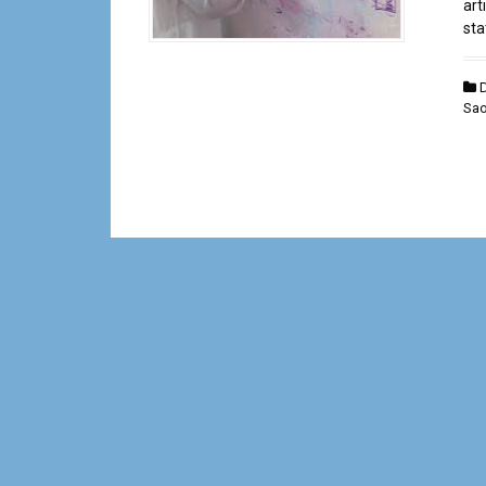
art
sta
Sao