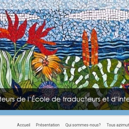
accueil
présentation
qui sommes-nous?
tous azimu