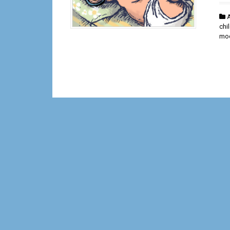
A
chi
mo