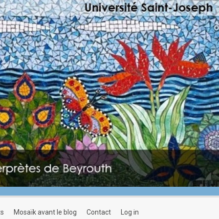
ts
mosaïk avant le blog
contact
log in