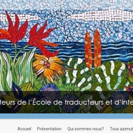
accueil
présentation
qui sommes-nous?
tous azimu