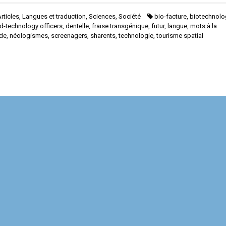
rticles
,
Langues et traduction
,
Sciences
,
Société
bio-facture
,
biotechnolo
ld-technology officers
,
dentelle
,
fraise transgénique
,
futur
,
langue
,
mots à la
de
,
néologismes
,
screenagers
,
sharents
,
technologie
,
tourisme spatial