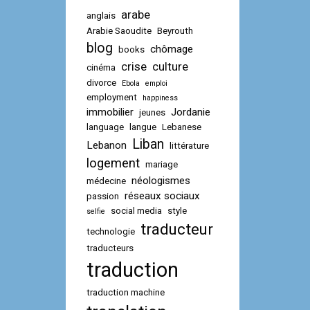
arabe
anglais
Arabie Saoudite
Beyrouth
blog
chômage
books
crise
culture
cinéma
divorce
Ebola
emploi
employment
happiness
immobilier
Jordanie
jeunes
language
langue
Lebanese
Liban
Lebanon
littérature
logement
mariage
néologismes
médecine
réseaux sociaux
passion
social media
style
selfie
traducteur
technologie
traducteurs
traduction
traduction machine