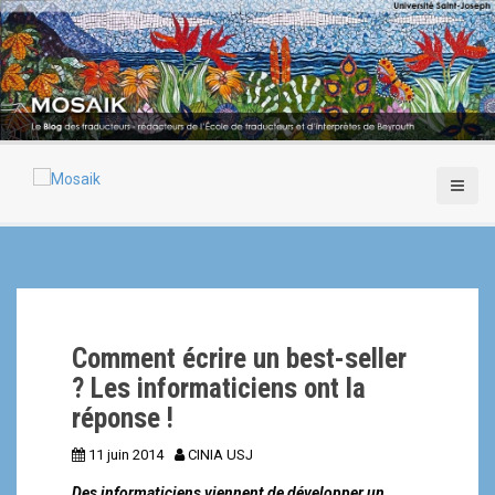
A
l
l
e
r
a
u
c
o
n
t
e
n
u
p
Comment écrire un best-seller
r
i
? Les informaticiens ont la
n
réponse !
c
i
11 juin 2014
CINIA USJ
p
Des informaticiens viennent de développer un