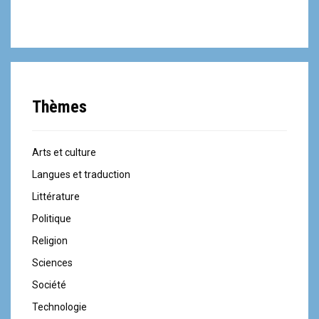
i
g
a
t
Thèmes
i
o
Arts et culture
n
Langues et traduction
d
Littérature
e
Politique
Religion
l
Sciences
'
Société
a
Technologie