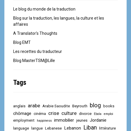
Le blog du monde de la traduction
Blog sur la traduction, les langues, la culture et les
affaires
A Translator's Thoughts
Blog EMT
Les recettes du traducteur
Blog MasterTSM@Lille
Tags
blog
arabe
anglais
Arabie Saoudite
Beyrouth
books
crise
culture
chômage
cinéma
divorce
Ebola
emploi
immobilier
Jordanie
employment
jeunes
happiness
Liban
Lebanon
language
langue
Lebanese
littérature