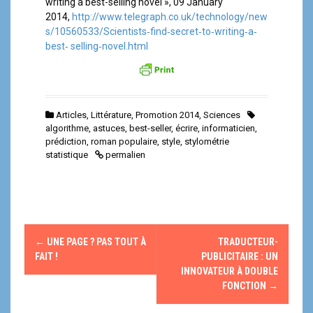
writing a best-selling novel », 09 January
2014,
http://www.telegraph.co.uk/technology/new
s/10560533/Scientists‐find‐secret‐to‐writing‐a‐
best‐ selling‐novel.html
Articles
,
Littérature
,
Promotion 2014
,
Sciences
algorithme
,
astuces
,
best-seller
,
écrire
,
informaticien
,
prédiction
,
roman populaire
,
style
,
stylométrie
statistique
permalien
N
←
UNE PAGE ? PAS TOUT À
TRADUCTEUR-
a
FAIT !
PUBLICITAIRE : UN
INNOVATEUR À DOUBLE
v
FONCTION
→