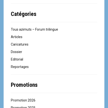
r
Catégories
t
i
Tous azimuts – Forum trilingue
c
Articles
l
Caricatures
e
Dossier
Editorial
Reportages
Promotions
Promotion 2026
Promotion 2025