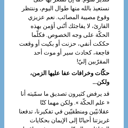
نستعيذ بالله منها طوال اليوم، وننتظر
وقوع مصيبة المصائب. نعم عزيزي
القارئ، لا يفاجئك أنّني أؤمن بهذه
الحكّة على وجه الخصوص. فكلّما
حككت أنفي، حزنت أو بكيت أو وقعت
فاجعة، كحادث سير أو موت أحد
المقرّبين إليّ!
حكّات وخرافات عفا عليها الزمن،
ولكن…
قد يرفض كثيرون تصديق ما سمّيته أنا
« علم الحكّة ». ولكن مهما كنّا
عقلانيّين ومنطقيّين في تفكيرنا، تدفعنا
غريزتنا أحيانًا إلى الإيمان بحكايات