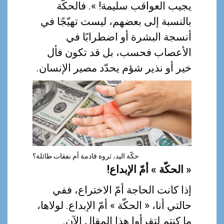
a
يجيب العواقب سليمة! ». فالحكّة
l
بالنسبة إلى بعضهم، ليست تهيّجًا في
أنسجة البشرة أو اضطرابًا في
الأعصاب فحسب، بل قد تكون فأل
خير أو نذير شؤم يحدّد مصير الإنسان.
حكّة اليد، ثروة قادمة أم نفقات طائلة؟
« الحكّة » أمّ الإبداع!
إذا كانت الحاجة أمّ الاختراع، ففي
حالتي أنا، « الحكّة » أمّ الإبداع. لولاها،
ما كنتم لتقرأوا هذا المقال الآن.