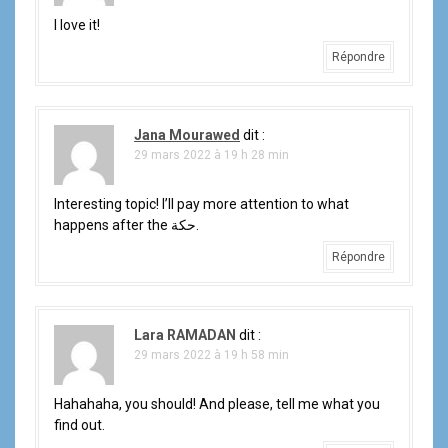
l
I love it!
'
Répondre
a
r
Jana Mourawed
dit :
29 mars 2022 à 19 h 28 min
t
i
Interesting topic! I’ll pay more attention to what
happens after the حكة.
c
Répondre
l
e
Lara RAMADAN
dit :
29 mars 2022 à 19 h 58 min
Hahahaha, you should! And please, tell me what you
find out.