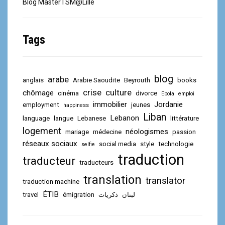
Blog MasterTSM@Lille
Tags
blog
arabe
anglais
Arabie Saoudite
Beyrouth
books
crise
culture
chômage
cinéma
divorce
Ebola
emploi
immobilier
Jordanie
employment
jeunes
happiness
Liban
Lebanon
language
langue
Lebanese
littérature
logement
néologismes
mariage
médecine
passion
réseaux sociaux
social media
style
technologie
selfie
traduction
traducteur
traducteurs
translation
translator
traduction machine
ÉTIB
travel
émigration
ذكريات
لبنان