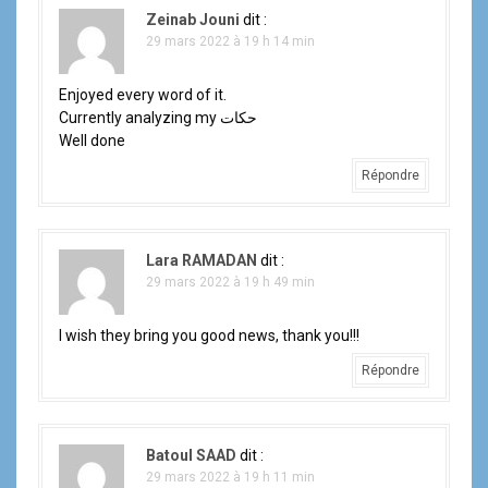
Zeinab Jouni
dit :
29 mars 2022 à 19 h 14 min
Enjoyed every word of it.
Currently analyzing my حكات
Well done
Répondre
Lara RAMADAN
dit :
29 mars 2022 à 19 h 49 min
I wish they bring you good news, thank you!!!
Répondre
Batoul SAAD
dit :
29 mars 2022 à 19 h 11 min