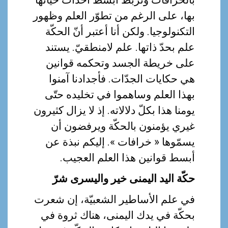
بها، على الرغم من تطوّر العلم وظهور
التكنولوجيا. ولكن أنا أعتبر أنّ الحكّة
علم بحدّ ذاتها. علم لامنطقيّ. يستند
على خريطة الجسد وتحكمه قوانين
هي حكايات الجدّات. فأجدادنا آمنوا
بهذا العلم وساهموا في تخليده حتّى
يومنا هذا بكلّ دلالاته. إذ لا يزال كثيرون
غيري يؤمنون بالحكّة ويرفضون أن
يسمّوها « خرافات ». إليكم نبذة عن
أبسط قوانين هذا العلم العجيب.
حكّة اليد اليمنى خير واليسرى شرّ
في علم الأساطير الشعبيّة، إن شعرت
بحكّة في يدك اليمنى، هناك ثروة في