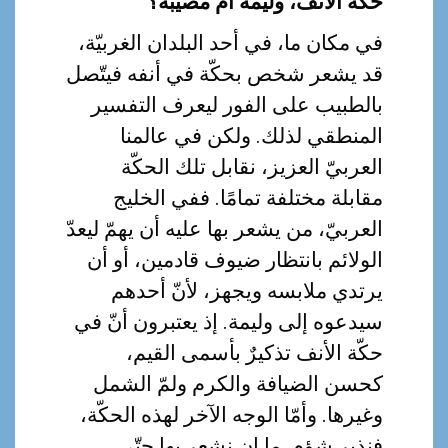
حكّة الأنف، وليمة أم مصيبة؟
في مكان ما، في أحد البلدان الغربيّة،
قد يشعر شخص بحكّة في أنفه فيتّصل
بالطبيب على الفور ليعرف التفسير
المنطقي لذلك. ولكن في عالمنا
العربيّ العزيز، نقابل تلك الحكّة
مقابلة مختلفة تمامًا. ففي الخليج
العربيّ، من يشعر بها عليه أن يهمّ ليعدّ
الولائم بانتظار ضيوف قادمين، أو أن
يرتدي ملابسه ويجهز، لأنّ أحدهم
سيدعوه إلى وليمة. إذ يعتبرون أنّ في
حكّة الأنف تذكيرٌ بأسمى القيم،
كحسن الضيافة والكرم ولمّ الشمل
وغيرها. وأمّا الوجه الآخر لهذه الحكّة،
فنذير شؤم. ما إن نشعر بها حتّى