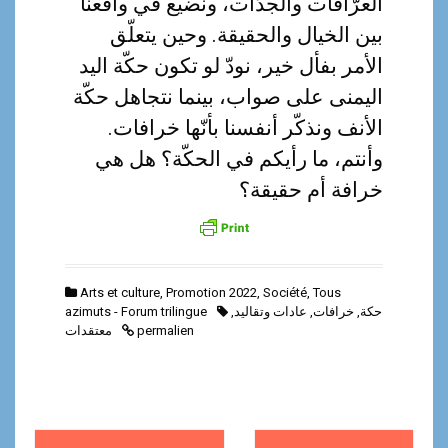
العرّافات والجدّات، ونضيع في واقعنا
بين الخيال والحقيقة. وحين يتعلّق
الأمر بفأل خير، نودّ لو تكون حكّة اليد
اليمنى على صواب، بينما نتجاهل حكّة
الأنف ونذكّر أنفسنا بأنّها خرافات.
وأنتم، ما رأيكم في الحكّة؟ هل هي
خرافة أم حقيقة؟
Arts et culture
,
Promotion 2022
,
Société
,
Tous
azimuts - Forum trilingue
,
عادات وتقاليد
,
خرافات
,
حكة
معتقدات
permalien