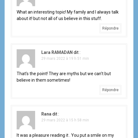
What an interesting topic! My family and I always talk
about it! but not all of us believe in this stuff.
Répondre
Lara RAMADAN
dit :
29 mars 2022 à 19 h 51 min
That’s the point! They are myths but we can’t but
believe in them sometimes!
Répondre
Rana
dit :
29 mars 2022 à 15 h 58 min
It was a pleasure reading it . You put a smile on my