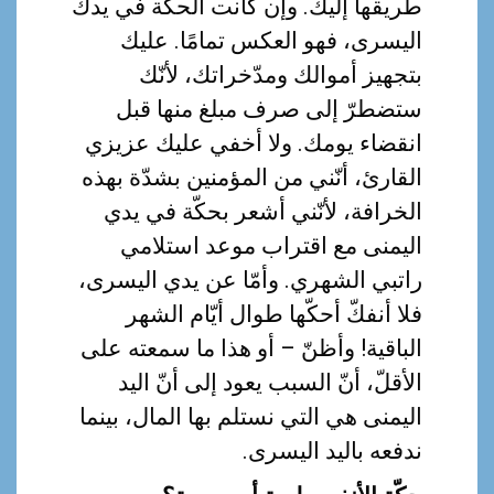
طريقها إليك. وإن كانت الحكّة في يدك
اليسرى، فهو العكس تمامًا. عليك
بتجهيز أموالك ومدّخراتك، لأنّك
ستضطرّ إلى صرف مبلغ منها قبل
انقضاء يومك. ولا أخفي عليك عزيزي
القارئ، أنّني من المؤمنين بشدّة بهذه
الخرافة، لأنّني أشعر بحكّة في يدي
اليمنى مع اقتراب موعد استلامي
راتبي الشهري. وأمّا عن يدي اليسرى،
فلا أنفكّ أحكّها طوال أيّام الشهر
الباقية! وأظنّ – أو هذا ما سمعته على
الأقلّ، أنّ السبب يعود إلى أنّ اليد
اليمنى هي التي نستلم بها المال، بينما
ندفعه باليد اليسرى.