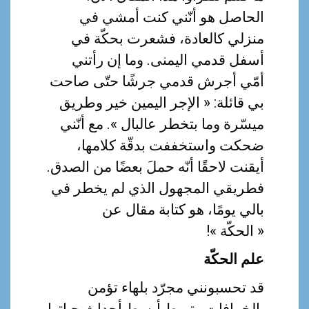
الحاصل هو أنّني كنت أمشي في
منزلي كالعادة، فشعرت بحكّة في
أسفل قدمي اليمنى. وما إن رأتني
أمّي أجرش قدمي جرشًا حتّى صاحت
بي قائلة: « الإجر اليمين خير وطريق
ميسّرة وما بتخطر عالبال ». مع أنّني
ضحكت واستخففت بدقّة كلامها،
أيقنت لاحقًا أنّه حملَ بعضًا من الصدق.
فطريقي المجهول الذي لم يخطر في
بالي يومًا، هو كتابة مقال عن
« الحكّة »!
علم الحكّة
قد تحسبونني مجرّد بلهاء تؤمن
بالخرافات وتربط أبسط أحداث حياتها