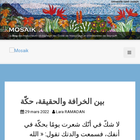
A
l
l
e
r
a
u
c
o
n
t
e
n
u
p
بين الخرافة والحقيقة، حكّة
r
i
29 mars 2022
Lara RAMADAN
n
c
لا شكّ في أنّك شعرت يومًا بحكّة في
i
أنفك، فسمعت والدتك تقول: « الله
p