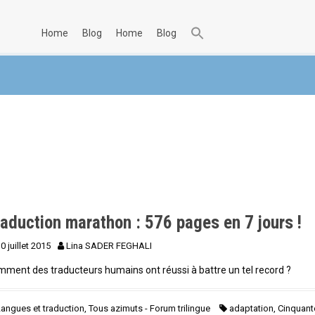
home
blog
home
blog
aduction marathon : 576 pages en 7 jours !
0 juillet 2015
Lina SADER FEGHALI
ment des traducteurs humains ont réussi à battre un tel record ?
Langues et traduction
,
Tous azimuts - Forum trilingue
adaptation
,
Cinquant