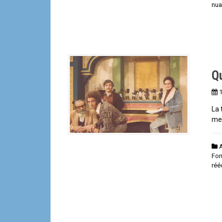
nua
Q
La 
met
A
For
réé