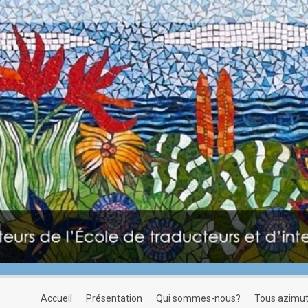
accueil
présentation
qui sommes-nous?
tous azimu