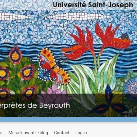
ts
mosaïk avant le blog
contact
log in