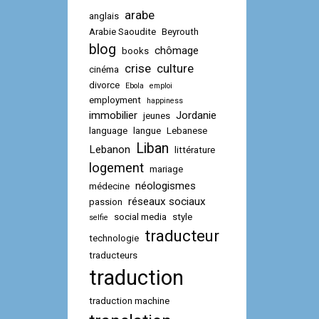
arabe
anglais
Arabie Saoudite
Beyrouth
blog
chômage
books
crise
culture
cinéma
divorce
Ebola
emploi
employment
happiness
immobilier
Jordanie
jeunes
language
langue
Lebanese
Liban
Lebanon
littérature
logement
mariage
néologismes
médecine
réseaux sociaux
passion
social media
style
selfie
traducteur
technologie
traducteurs
traduction
traduction machine