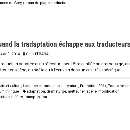
nces de Grey
,
roman de plage
,
traduction
uand la tradaptation échappe aux traducteur
14 août 2014
Sissi El BABA
traduction adaptée ou la réécriture peut être confiée au dramaturge, au
teur en scène, au poète ou à l’écrivain dans un cas très spécifique…
rts et culture
,
Langues et traduction
,
Littérature
,
Promotion 2014
,
Tous azimuts
um trilingue
adaptation
,
dramaturge
,
metteur en scène
,
modification
,
criture
,
théâtre
,
transposition