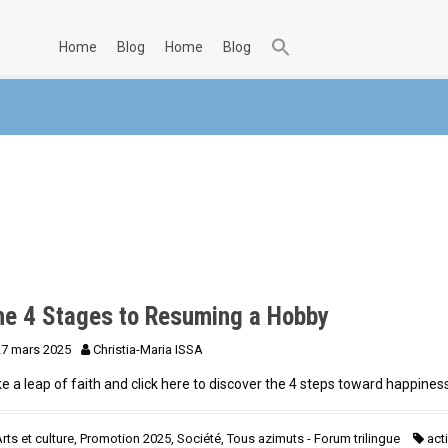
home
blog
home
blog
he 4 Stages to Resuming a Hobby
27 mars 2025
Christia-Maria ISSA
e a leap of faith and click here to discover the 4 steps toward happines
rts et culture
,
Promotion 2025
,
Société
,
Tous azimuts - Forum trilingue
acti