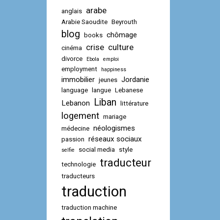
arabe
anglais
Arabie Saoudite
Beyrouth
blog
chômage
books
crise
culture
cinéma
divorce
Ebola
emploi
employment
happiness
immobilier
Jordanie
jeunes
language
langue
Lebanese
Liban
Lebanon
littérature
logement
mariage
néologismes
médecine
réseaux sociaux
passion
social media
style
selfie
traducteur
technologie
traducteurs
traduction
traduction machine