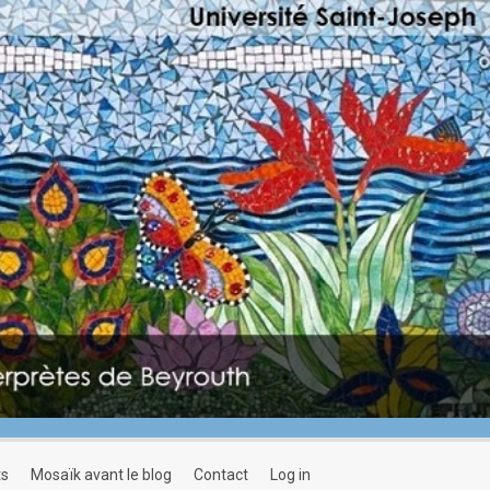
ts
mosaïk avant le blog
contact
log in