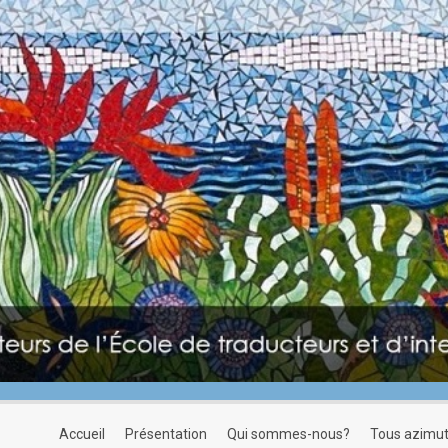
accueil
présentation
qui sommes-nous?
tous azimu