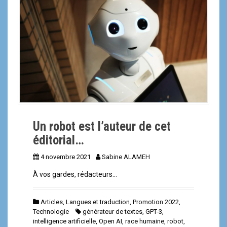
a
l
Un robot est l’auteur de cet
éditorial…
4 novembre 2021
Sabine ALAMEH
À vos gardes, rédacteurs…
Articles
,
Langues et traduction
,
Promotion 2022
,
Technologie
générateur de textes
,
GPT-3
,
intelligence artificielle
,
Open AI
,
race humaine
,
robot
,