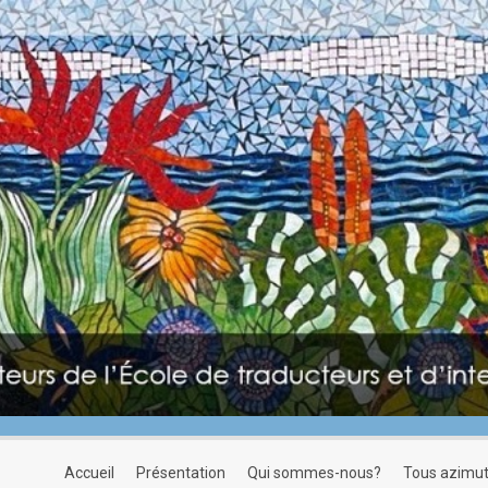
accueil
présentation
qui sommes-nous?
tous azimu