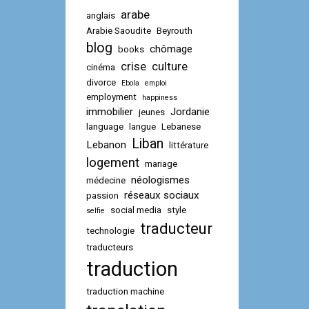
arabe
anglais
Arabie Saoudite
Beyrouth
blog
chômage
books
crise
culture
cinéma
divorce
Ebola
emploi
employment
happiness
immobilier
Jordanie
jeunes
language
langue
Lebanese
Liban
Lebanon
littérature
logement
mariage
néologismes
médecine
réseaux sociaux
passion
social media
style
selfie
traducteur
technologie
traducteurs
traduction
traduction machine