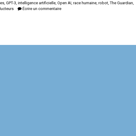
tes
,
GPT-3
,
intelligence artificielle
,
Open AI
,
race humaine
,
robot
,
The Guardian
,
ducteurs
Écrire un commentaire