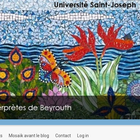
ts
mosaïk avant le blog
contact
log in