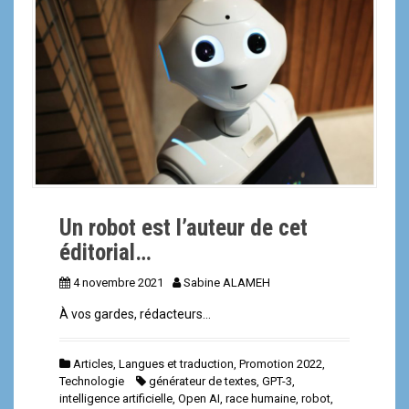
a
l
Un robot est l’auteur de cet
éditorial…
4 novembre 2021
Sabine ALAMEH
À vos gardes, rédacteurs…
Articles
,
Langues et traduction
,
Promotion 2022
,
Technologie
générateur de textes
,
GPT-3
,
intelligence artificielle
,
Open AI
,
race humaine
,
robot
,