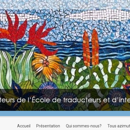
accueil
présentation
qui sommes-nous?
tous azimu