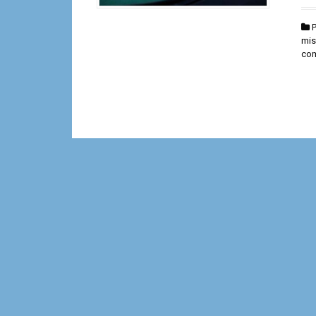
mis
co