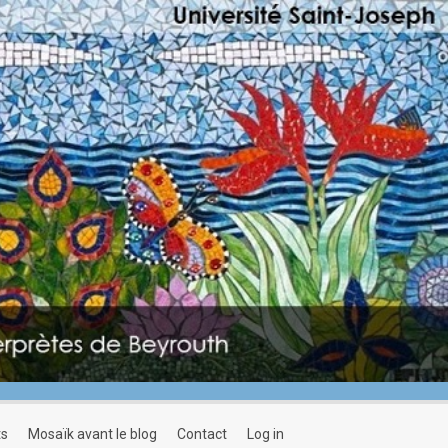
ts
mosaïk avant le blog
contact
log in