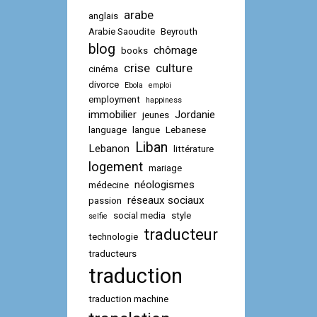
arabe
anglais
Arabie Saoudite
Beyrouth
blog
chômage
books
crise
culture
cinéma
divorce
Ebola
emploi
employment
happiness
immobilier
Jordanie
jeunes
language
langue
Lebanese
Liban
Lebanon
littérature
logement
mariage
néologismes
médecine
réseaux sociaux
passion
social media
style
selfie
traducteur
technologie
traducteurs
traduction
traduction machine