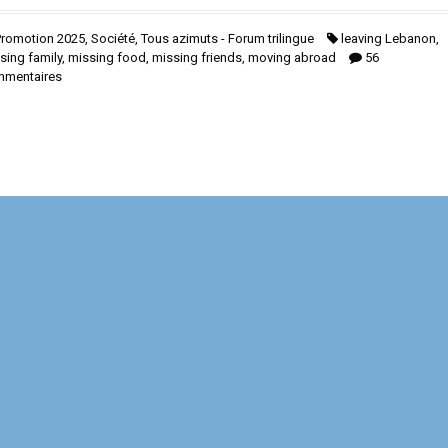
Promotion 2025
,
Société
,
Tous azimuts - Forum trilingue
leaving Lebanon
,
sing family
,
missing food
,
missing friends
,
moving abroad
56
mmentaires