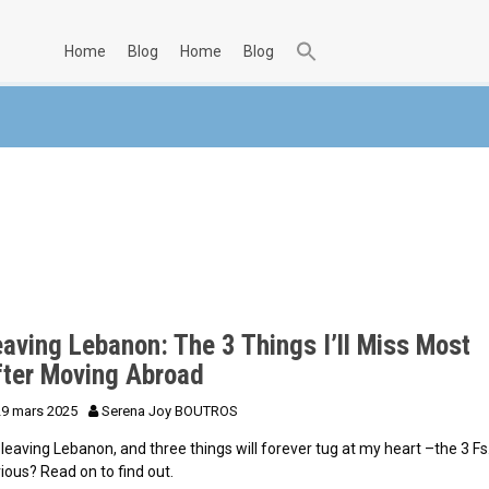
home
blog
home
blog
aving Lebanon: The 3 Things I’ll Miss Most
fter Moving Abroad
29 mars 2025
Serena Joy BOUTROS
 leaving Lebanon, and three things will forever tug at my heart –the 3 Fs
ious? Read on to find out.