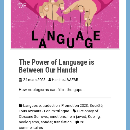
a
l
The Power of Language is
Between Our Hands!
24 mars 2023
Hanine JAAFAR
How neologisms can fill in the gaps…
Langues et traduction
,
Promotion 2023
,
Société
,
Tous azimuts - Forum trilingue
Dictionary of
Obscure Sorrows
,
emotions
,
hem-jawed
,
Koenig
,
neologisms
,
sonder
,
translation
26
commentaires