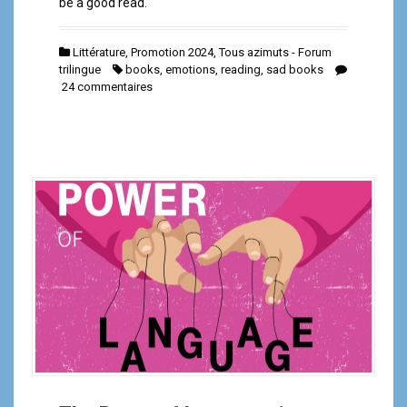
be a good read.
Littérature
,
Promotion 2024
,
Tous azimuts - Forum
trilingue
books
,
emotions
,
reading
,
sad books
24 commentaires