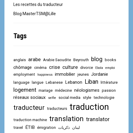
Les recettes du traducteur
Blog MasterTSM@Lille
Tags
blog
arabe
anglais
Arabie Saoudite
Beyrouth
books
crise
culture
chômage
cinéma
divorce
Ebola
emploi
immobilier
Jordanie
employment
jeunes
happiness
Liban
Lebanon
language
langue
Lebanese
littérature
logement
néologismes
mariage
médecine
passion
réseaux sociaux
social media
style
technologie
selfie
traduction
traducteur
traducteurs
translation
translator
traduction machine
ÉTIB
travel
émigration
ذكريات
لبنان