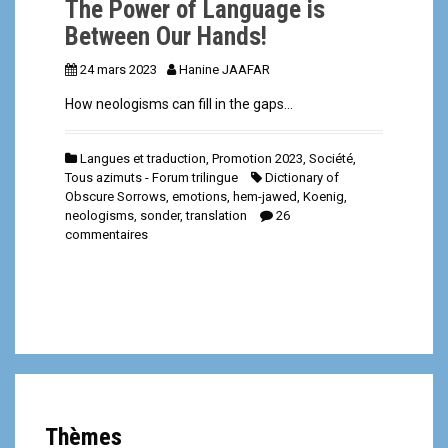
The Power of Language is
Between Our Hands!
24 mars 2023
Hanine JAAFAR
How neologisms can fill in the gaps…
Langues et traduction
,
Promotion 2023
,
Société
,
Tous azimuts - Forum trilingue
Dictionary of
Obscure Sorrows
,
emotions
,
hem-jawed
,
Koenig
,
neologisms
,
sonder
,
translation
26
commentaires
Thèmes