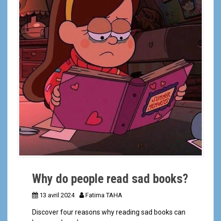
a
l
Why do people read sad books?
13 avril 2024
Fatima TAHA
Discover four reasons why reading sad books can