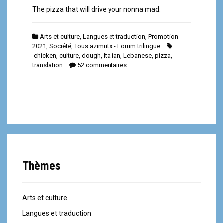
The pizza that will drive your nonna mad.
Arts et culture
,
Langues et traduction
,
Promotion
2021
,
Société
,
Tous azimuts - Forum trilingue
chicken
,
culture
,
dough
,
Italian
,
Lebanese
,
pizza
,
translation
52 commentaires
Thèmes
Arts et culture
Langues et traduction