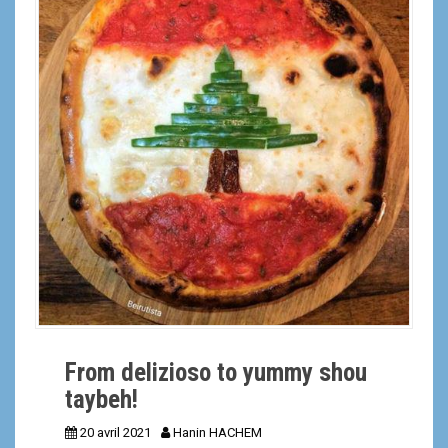
a
l
From delizioso to yummy shou
taybeh!
20 avril 2021
Hanin HACHEM