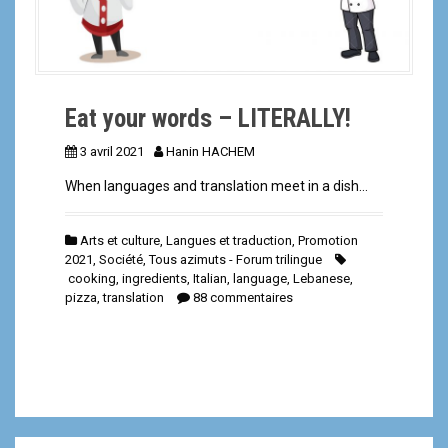
Eat your words – LITERALLY!
3 avril 2021
Hanin HACHEM
When languages and translation meet in a dish…
Arts et culture
,
Langues et traduction
,
Promotion
2021
,
Société
,
Tous azimuts - Forum trilingue
cooking
,
ingredients
,
Italian
,
language
,
Lebanese
,
pizza
,
translation
88 commentaires