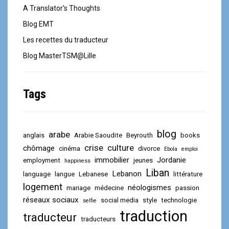
A Translator's Thoughts
Blog EMT
Les recettes du traducteur
Blog MasterTSM@Lille
Tags
blog
arabe
anglais
Arabie Saoudite
Beyrouth
books
crise
culture
chômage
cinéma
divorce
Ebola
emploi
immobilier
Jordanie
employment
jeunes
happiness
Liban
Lebanon
language
langue
Lebanese
littérature
logement
néologismes
mariage
médecine
passion
réseaux sociaux
social media
style
technologie
selfie
traduction
traducteur
traducteurs