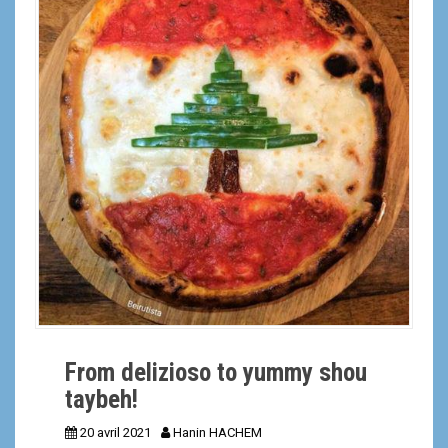
a
l
From delizioso to yummy shou
taybeh!
20 avril 2021
Hanin HACHEM