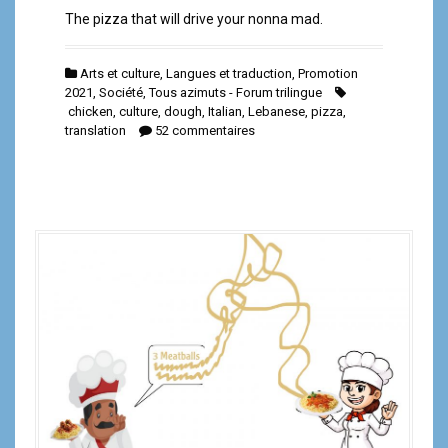
The pizza that will drive your nonna mad.
Arts et culture
,
Langues et traduction
,
Promotion
2021
,
Société
,
Tous azimuts - Forum trilingue
chicken
,
culture
,
dough
,
Italian
,
Lebanese
,
pizza
,
translation
52 commentaires