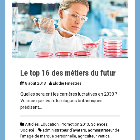
a
l
Le top 16 des métiers du futur
8 août 2013
Elodie Finestres
Quelles seraient les carrières lucratives en 2030 ?
Voici ce que les futurologues britanniques
prédisent…
Articles
,
Education
,
Promotion 2013
,
Sciences
,
Société
administrateur d’avatars
,
administrateur de
l’image de marque personnelle
,
agriculteur vertical
,