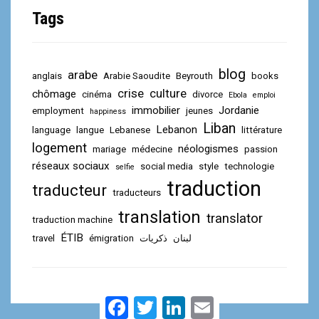
Tags
blog
arabe
anglais
Arabie Saoudite
Beyrouth
books
crise
culture
chômage
cinéma
divorce
Ebola
emploi
immobilier
Jordanie
employment
jeunes
happiness
Liban
Lebanon
language
langue
Lebanese
littérature
logement
néologismes
mariage
médecine
passion
réseaux sociaux
social media
style
technologie
selfie
traduction
traducteur
traducteurs
translation
translator
traduction machine
ÉTIB
travel
émigration
ذكريات
لبنان
F
T
L
E
a
w
i
m