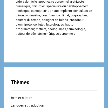
aide à domicile
,
apothicaire personnel
,
architecte
numérique
,
chirurgien spécialiste du développement
mnésique
,
concepteur de nano-implants
,
consultant en
géronto-bien-être
,
contrôleur de climat
,
corpcepteur
,
courtier du temps
,
designer de bébés
,
encadreur
d’omnipotence
,
futur
,
futurologues
,
hapto-
programmeur
,
métiers
,
néologismes
,
terminologie
,
traiteur de déchets numériques personnels
Thèmes
Arts et culture
Langues et traduction