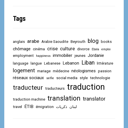
Tags
blog
arabe
anglais
Arabie Saoudite
Beyrouth
books
crise
culture
chômage
cinéma
divorce
Ebola
emploi
immobilier
Jordanie
employment
jeunes
happiness
Liban
Lebanon
language
langue
Lebanese
littérature
logement
néologismes
mariage
médecine
passion
réseaux sociaux
social media
style
technologie
selfie
traduction
traducteur
traducteurs
translation
translator
traduction machine
ÉTIB
travel
émigration
ذكريات
لبنان