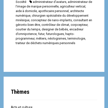
Société
administrateur d’avatars
,
administrateur de
l’image de marque personnelle
,
agriculteur vertical
,
aide à domicile
,
apothicaire personnel
,
architecte
numérique
,
chirurgien spécialiste du développement
mnésique
,
concepteur de nano-implants
,
consultant en
géronto-bien-être
,
contrôleur de climat
,
corpcepteur
,
courtier du temps
,
designer de bébés
,
encadreur
d’omnipotence
,
futur
,
futurologues
,
hapto-
programmeur
,
métiers
,
néologismes
,
terminologie
,
traiteur de déchets numériques personnels
Thèmes
Arts et culture