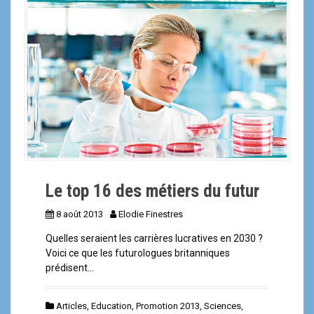
a
l
Le top 16 des métiers du futur
8 août 2013
Elodie Finestres
Quelles seraient les carrières lucratives en 2030 ?
Voici ce que les futurologues britanniques
prédisent…
Articles
,
Education
,
Promotion 2013
,
Sciences
,