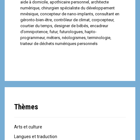
aide à domicile
,
apothicaire personnel
,
architecte
numérique
,
chirurgien spécialiste du développement
mnésique
,
concepteur de nano-implants
,
consultant en
géronto-bien-être
,
contrôleur de climat
,
corpcepteur
,
courtier du temps
,
designer de bébés
,
encadreur
d’omnipotence
,
futur
,
futurologues
,
hapto-
programmeur
,
métiers
,
néologismes
,
terminologie
,
traiteur de déchets numériques personnels
Thèmes
Arts et culture
Langues et traduction