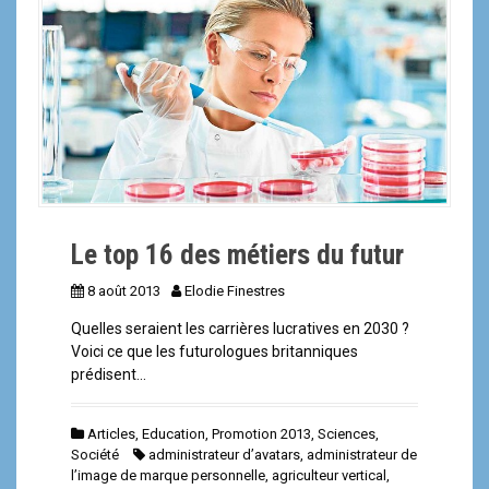
a
l
Le top 16 des métiers du futur
8 août 2013
Elodie Finestres
Quelles seraient les carrières lucratives en 2030 ?
Voici ce que les futurologues britanniques
prédisent…
Articles
,
Education
,
Promotion 2013
,
Sciences
,
Société
administrateur d’avatars
,
administrateur de
l’image de marque personnelle
,
agriculteur vertical
,