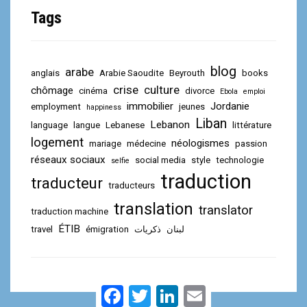
Tags
blog
arabe
anglais
Arabie Saoudite
Beyrouth
books
crise
culture
chômage
cinéma
divorce
Ebola
emploi
immobilier
Jordanie
employment
jeunes
happiness
Liban
Lebanon
language
langue
Lebanese
littérature
logement
néologismes
mariage
médecine
passion
réseaux sociaux
social media
style
technologie
selfie
traduction
traducteur
traducteurs
translation
translator
traduction machine
ÉTIB
travel
émigration
ذكريات
لبنان
F
T
L
E
a
w
i
m