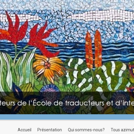
accueil
présentation
qui sommes-nous?
tous azimu