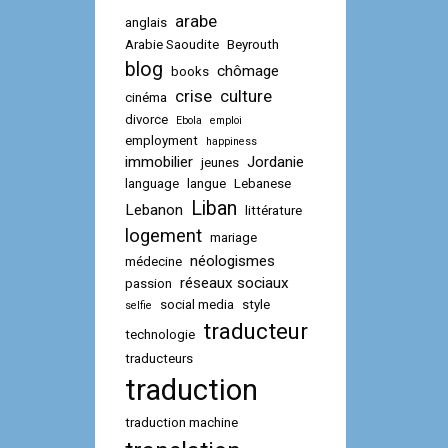
arabe
anglais
Arabie Saoudite
Beyrouth
blog
chômage
books
crise
culture
cinéma
divorce
Ebola
emploi
employment
happiness
immobilier
Jordanie
jeunes
language
langue
Lebanese
Liban
Lebanon
littérature
logement
mariage
néologismes
médecine
réseaux sociaux
passion
social media
style
selfie
traducteur
technologie
traducteurs
traduction
traduction machine