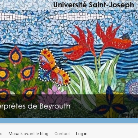
ts
mosaïk avant le blog
contact
log in