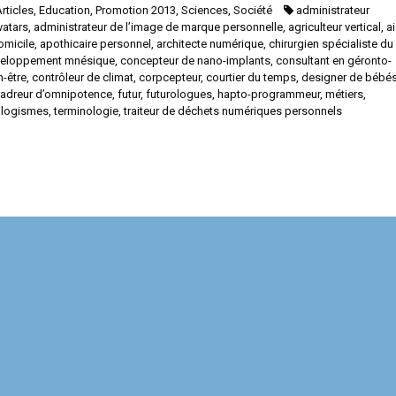
rticles
,
Education
,
Promotion 2013
,
Sciences
,
Société
administrateur
vatars
,
administrateur de l’image de marque personnelle
,
agriculteur vertical
,
a
omicile
,
apothicaire personnel
,
architecte numérique
,
chirurgien spécialiste du
veloppement mnésique
,
concepteur de nano-implants
,
consultant en géronto-
n-être
,
contrôleur de climat
,
corpcepteur
,
courtier du temps
,
designer de bébé
adreur d’omnipotence
,
futur
,
futurologues
,
hapto-programmeur
,
métiers
,
ologismes
,
terminologie
,
traiteur de déchets numériques personnels