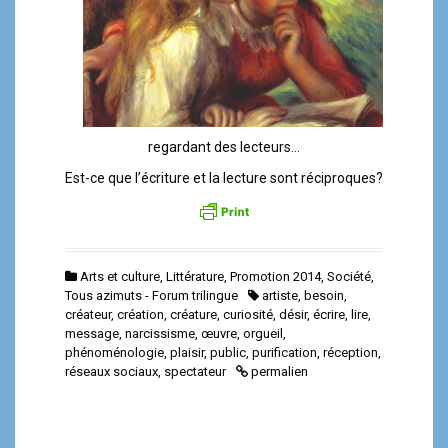
regardant des lecteurs…
Est-ce que l’écriture et la lecture sont réciproques?
Arts et culture
,
Littérature
,
Promotion 2014
,
Société
,
Tous azimuts - Forum trilingue
artiste
,
besoin
,
créateur
,
création
,
créature
,
curiosité
,
désir
,
écrire
,
lire
,
message
,
narcissisme
,
œuvre
,
orgueil
,
phénoménologie
,
plaisir
,
public
,
purification
,
réception
,
réseaux sociaux
,
spectateur
permalien