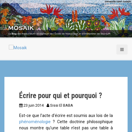
A
l
l
e
r
a
u
c
o
n
t
e
n
u
p
Écrire pour qui et pourquoi ?
r
i
23 juin 2014
Sissi El BABA
n
c
Est-ce que l’acte d’écrire est soumis aux lois de la
i
phénoménologie
? Cette doctrine philosophique
p
nous montre qu’une table n’est pas une table à