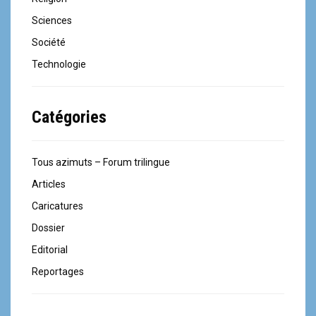
e
Sciences
l
Société
'
Technologie
a
Catégories
r
t
Tous azimuts – Forum trilingue
i
Articles
c
Caricatures
l
Dossier
Editorial
e
Reportages