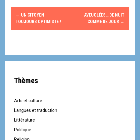
N
←
UN CITOYEN
AVEUGLÉES… DE NUIT
a
TOUJOURS OPTIMISTE !
COMME DE JOUR
→
v
i
g
a
Thèmes
t
i
Arts et culture
o
Langues et traduction
n
Littérature
Politique
d
Religion