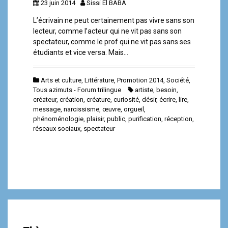
23 juin 2014
Sissi El BABA
L’écrivain ne peut certainement pas vivre sans son
lecteur, comme l’acteur qui ne vit pas sans son
spectateur, comme le prof qui ne vit pas sans ses
étudiants et vice versa. Mais…
Arts et culture
,
Littérature
,
Promotion 2014
,
Société
,
Tous azimuts - Forum trilingue
artiste
,
besoin
,
créateur
,
création
,
créature
,
curiosité
,
désir
,
écrire
,
lire
,
message
,
narcissisme
,
œuvre
,
orgueil
,
phénoménologie
,
plaisir
,
public
,
purification
,
réception
,
réseaux sociaux
,
spectateur