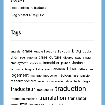
Blog EMT
Les recettes du traducteur
Blog MasterTSM@Lille
Tags
blog
arabe
anglais
Arabie Saoudite
Beyrouth
books
crise
culture
chômage
cinéma
divorce
Ebola
emploi
immobilier
Jordanie
employment
jeunes
happiness
Liban
Lebanon
language
langue
Lebanese
littérature
logement
néologismes
mariage
médecine
passion
réseaux sociaux
social media
style
technologie
selfie
traduction
traducteur
traducteurs
translation
translator
traduction machine
ÉTIB
travel
émigration
ذكريات
لبنان