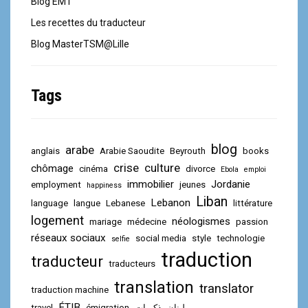
Blog EMT
Les recettes du traducteur
Blog MasterTSM@Lille
Tags
blog
arabe
anglais
Arabie Saoudite
Beyrouth
books
crise
culture
chômage
cinéma
divorce
Ebola
emploi
immobilier
Jordanie
employment
jeunes
happiness
Liban
Lebanon
language
langue
Lebanese
littérature
logement
néologismes
mariage
médecine
passion
réseaux sociaux
social media
style
technologie
selfie
traduction
traducteur
traducteurs
translation
translator
traduction machine
ÉTIB
travel
émigration
ذكريات
لبنان