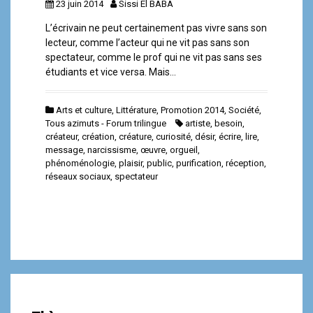
23 juin 2014
Sissi El BABA
L’écrivain ne peut certainement pas vivre sans son
lecteur, comme l’acteur qui ne vit pas sans son
spectateur, comme le prof qui ne vit pas sans ses
étudiants et vice versa. Mais…
Arts et culture
,
Littérature
,
Promotion 2014
,
Société
,
Tous azimuts - Forum trilingue
artiste
,
besoin
,
créateur
,
création
,
créature
,
curiosité
,
désir
,
écrire
,
lire
,
message
,
narcissisme
,
œuvre
,
orgueil
,
phénoménologie
,
plaisir
,
public
,
purification
,
réception
,
réseaux sociaux
,
spectateur