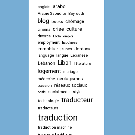
arabe
anglais
Arabie Saoudite
Beyrouth
blog
chômage
books
crise
culture
cinéma
divorce
Ebola
emploi
employment
happiness
immobilier
Jordanie
jeunes
language
langue
Lebanese
Liban
Lebanon
littérature
logement
mariage
néologismes
médecine
réseaux sociaux
passion
social media
style
selfie
traducteur
technologie
traducteurs
traduction
traduction machine