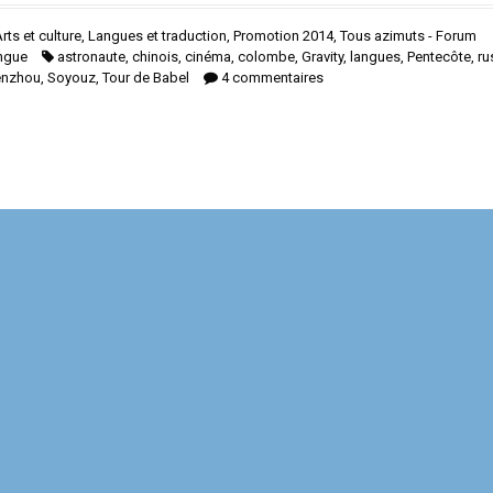
rts et culture
,
Langues et traduction
,
Promotion 2014
,
Tous azimuts - Forum
ingue
astronaute
,
chinois
,
cinéma
,
colombe
,
Gravity
,
langues
,
Pentecôte
,
ru
enzhou
,
Soyouz
,
Tour de Babel
4 commentaires