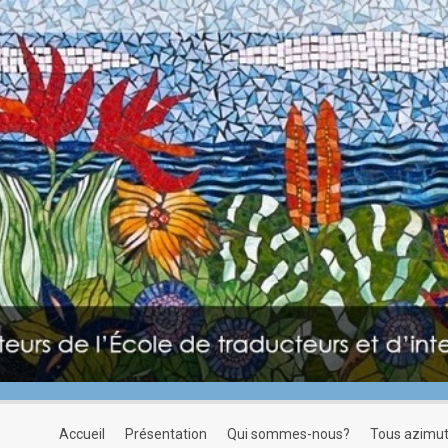
accueil
présentation
qui sommes-nous?
tous azimu