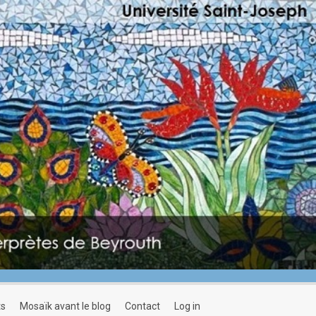
ts
mosaïk avant le blog
contact
log in