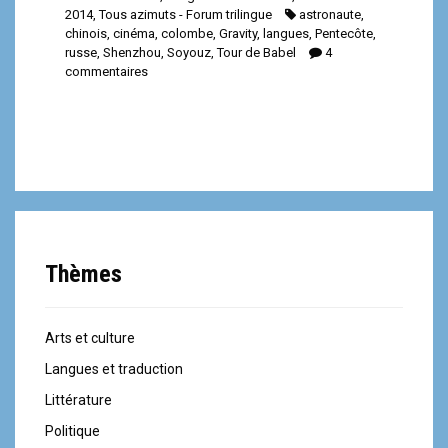
2014
,
Tous azimuts - Forum trilingue
astronaute
,
chinois
,
cinéma
,
colombe
,
Gravity
,
langues
,
Pentecôte
,
russe
,
Shenzhou
,
Soyouz
,
Tour de Babel
4
commentaires
Thèmes
Arts et culture
Langues et traduction
Littérature
Politique