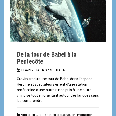
a
l
De la tour de Babel à la
Pentecôte
11 avril 2014
Sissi El BABA
Gravity traduit une tour de Babel dans l’espace.
Héroïne et spectateurs errent d’une station
américaine à une autre russe puis à une autre
chinoise tout en gravitant autour des langues sans
les comprendre.
Arts et culture
,
Langues et traduction
,
Promotion