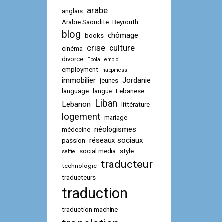
arabe
anglais
Arabie Saoudite
Beyrouth
blog
chômage
books
crise
culture
cinéma
divorce
Ebola
emploi
employment
happiness
immobilier
Jordanie
jeunes
language
langue
Lebanese
Liban
Lebanon
littérature
logement
mariage
néologismes
médecine
réseaux sociaux
passion
social media
style
selfie
traducteur
technologie
traducteurs
traduction
traduction machine