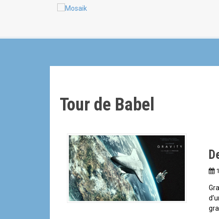
a
n
l
Tour de Babel
De
1
Gra
d’u
gra