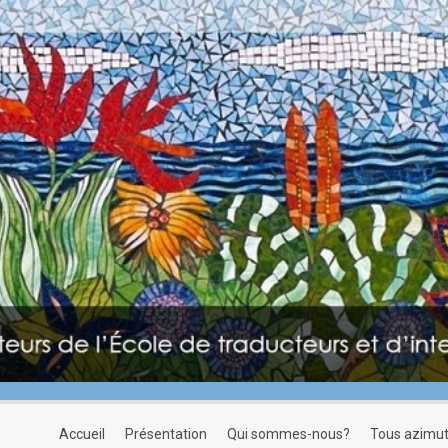
accueil
présentation
qui sommes-nous?
tous azimu