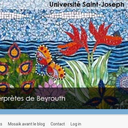
ts
mosaïk avant le blog
contact
log in