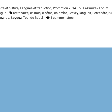
rts et culture
,
Langues et traduction
,
Promotion 2014
,
Tous azimuts - Forum
ingue
astronaute
,
chinois
,
cinéma
,
colombe
,
Gravity
,
langues
,
Pentecôte
,
ru
enzhou
,
Soyouz
,
Tour de Babel
4 commentaires