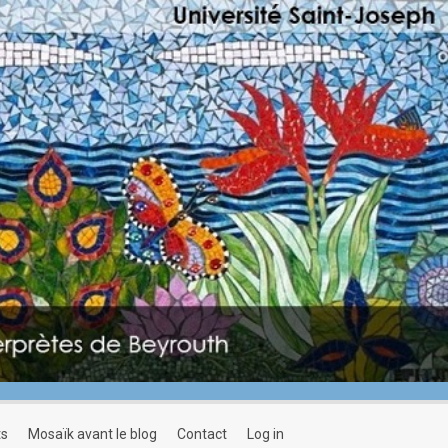
ts
mosaïk avant le blog
contact
log in