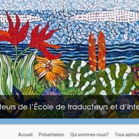
accueil
présentation
qui sommes-nous?
tous azimu