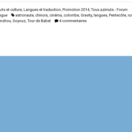
rts et culture
,
Langues et traduction
,
Promotion 2014
,
Tous azimuts - Forum
ingue
astronaute
,
chinois
,
cinéma
,
colombe
,
Gravity
,
langues
,
Pentecôte
,
ru
enzhou
,
Soyouz
,
Tour de Babel
4 commentaires