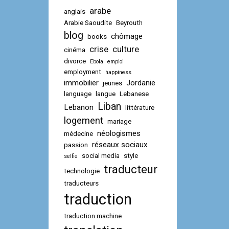
arabe
anglais
Arabie Saoudite
Beyrouth
blog
chômage
books
crise
culture
cinéma
divorce
Ebola
emploi
employment
happiness
immobilier
Jordanie
jeunes
language
langue
Lebanese
Liban
Lebanon
littérature
logement
mariage
néologismes
médecine
réseaux sociaux
passion
social media
style
selfie
traducteur
technologie
traducteurs
traduction
traduction machine