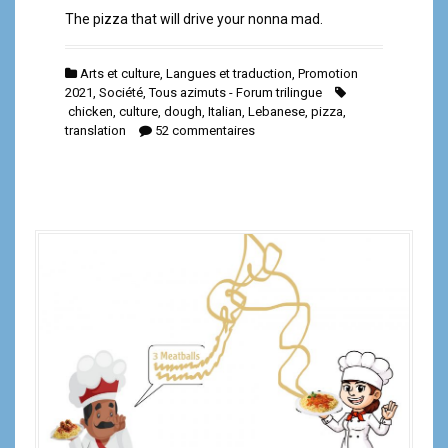
The pizza that will drive your nonna mad.
Arts et culture
,
Langues et traduction
,
Promotion
2021
,
Société
,
Tous azimuts - Forum trilingue
chicken
,
culture
,
dough
,
Italian
,
Lebanese
,
pizza
,
translation
52 commentaires