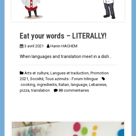
Eat your words – LITERALLY!
3 avril 2021
Hanin HACHEM
When languages and translation meet in a dish…
Arts et culture
,
Langues et traduction
,
Promotion
2021
,
Société
,
Tous azimuts - Forum trilingue
cooking
,
ingredients
,
Italian
,
language
,
Lebanese
,
pizza
,
translation
88 commentaires