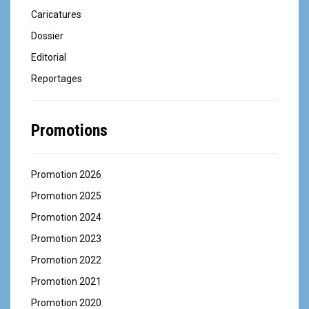
s
Caricatures
a
Dossier
Editorial
r
Reportages
t
i
Promotions
c
l
Promotion 2026
e
Promotion 2025
Promotion 2024
s
Promotion 2023
Promotion 2022
Promotion 2021
Promotion 2020