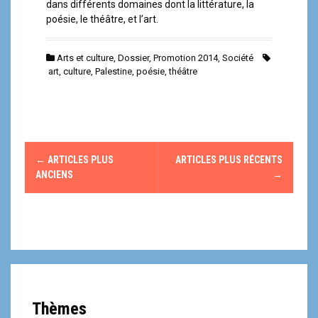
dans différents domaines dont la littérature, la
poésie, le théâtre, et l’art.
Arts et culture
,
Dossier
,
Promotion 2014
,
Société
art
,
culture
,
Palestine
,
poésie
,
théâtre
N
←
ARTICLES PLUS
ARTICLES PLUS RÉCENTS
a
ANCIENS
→
v
i
g
a
Thèmes