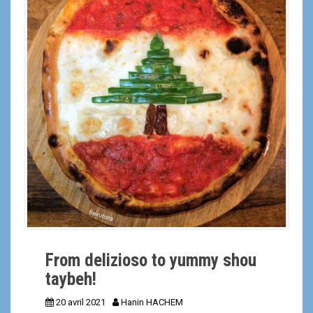
a
l
From delizioso to yummy shou
taybeh!
20 avril 2021
Hanin HACHEM