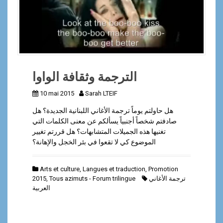
الترجمة وثقافة الواوا
10 mai 2015
Sarah LTEIF
هل حاولتم يوماً ترجمة الأغاني اللبنانية الجديدة؟ هل
صادفتم شخصاً أجنبياً يسألكم عن معنى الكلمات التي
تغنيها هذه الجميلات المتشابهات؟ هل قررتم تغيير
الموضوع كي لا تقعوا في بئر الخجل والإهانة؟
Arts et culture
,
Langues et traduction
,
Promotion
2015
,
Tous azimuts - Forum trilingue
ترجمة الأغاني
العربية