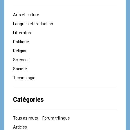
t
i
Arts et culture
o
Langues et traduction
n
Littérature
Politique
a
Religion
u
Sciences
s
Société
e
Technologie
i
Catégories
n
d
Tous azimuts – Forum trilingue
e
Articles