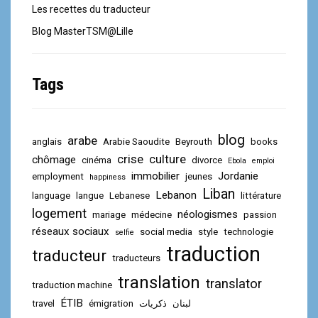
Les recettes du traducteur
Blog MasterTSM@Lille
Tags
blog
arabe
anglais
Arabie Saoudite
Beyrouth
books
crise
culture
chômage
cinéma
divorce
Ebola
emploi
immobilier
Jordanie
employment
jeunes
happiness
Liban
Lebanon
language
langue
Lebanese
littérature
logement
néologismes
mariage
médecine
passion
réseaux sociaux
social media
style
technologie
selfie
traduction
traducteur
traducteurs
translation
translator
traduction machine
ÉTIB
travel
émigration
ذكريات
لبنان